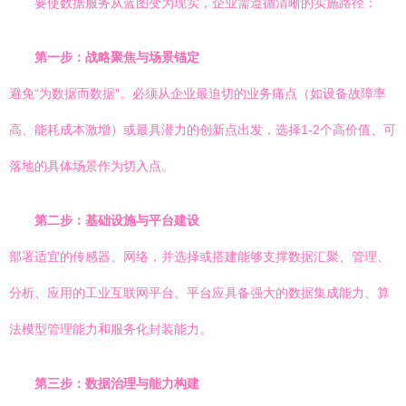
要使数据服务从蓝图变为现实，企业需遵循清晰的实施路径：
第一步：战略聚焦与场景锚定
避免“为数据而数据”。必须从企业最迫切的业务痛点（如设备故障率
高、能耗成本激增）或最具潜力的创新点出发，选择1-2个高价值、可
落地的具体场景作为切入点。
第二步：基础设施与平台建设
部署适宜的传感器、网络，并选择或搭建能够支撑数据汇聚、管理、
分析、应用的工业互联网平台。平台应具备强大的数据集成能力、算
法模型管理能力和服务化封装能力。
第三步：数据治理与能力构建