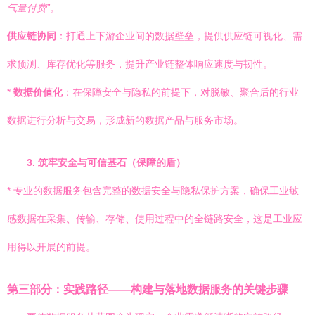
气量付费”。
供应链协同
：打通上下游企业间的数据壁垒，提供供应链可视化、需
求预测、库存优化等服务，提升产业链整体响应速度与韧性。
*
数据价值化
：在保障安全与隐私的前提下，对脱敏、聚合后的行业
数据进行分析与交易，形成新的数据产品与服务市场。
3. 筑牢安全与可信基石（保障的盾）
* 专业的数据服务包含完整的数据安全与隐私保护方案，确保工业敏
感数据在采集、传输、存储、使用过程中的全链路安全，这是工业应
用得以开展的前提。
第三部分：实践路径——构建与落地数据服务的关键步骤