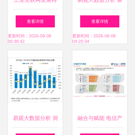
工业互联网发展再
易观大数据分析 驱
迎重磅利好，智能
动行业互联网与工
查看详情
查看详情
云数据服务助力制
业互联网的数据服
更新时间：2026-08-08
更新时间：2026-08-08
00:38:42
04:20:34
造企业“提质增效”
务新范式
易观大数据分析 洞
融合与赋能 电信产