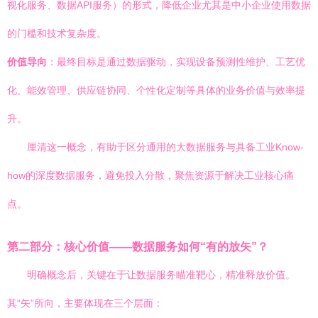
视化服务、数据API服务）的形式，降低企业尤其是中小企业使用数据
的门槛和技术复杂度。
价值导向
：最终目标是通过数据驱动，实现设备预测性维护、工艺优
化、能效管理、供应链协同、个性化定制等具体的业务价值与效率提
升。
厘清这一概念，有助于区分通用的大数据服务与具备工业Know-
how的深度数据服务，避免投入分散，聚焦资源于解决工业核心痛
点。
第二部分：核心价值——数据服务如何“有的放矢”？
明确概念后，关键在于让数据服务瞄准靶心，精准释放价值。
其“矢”所向，主要体现在三个层面：