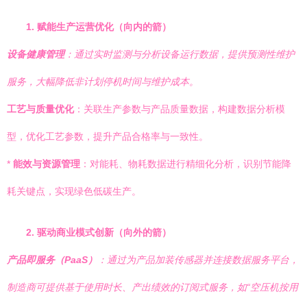
1. 赋能生产运营优化（向内的箭）
设备健康管理
：通过实时监测与分析设备运行数据，提供预测性维护
服务，大幅降低非计划停机时间与维护成本。
工艺与质量优化
：关联生产参数与产品质量数据，构建数据分析模
型，优化工艺参数，提升产品合格率与一致性。
*
能效与资源管理
：对能耗、物耗数据进行精细化分析，识别节能降
耗关键点，实现绿色低碳生产。
2. 驱动商业模式创新（向外的箭）
产品即服务（PaaS）
：通过为产品加装传感器并连接数据服务平台，
制造商可提供基于使用时长、产出绩效的订阅式服务，如“空压机按用