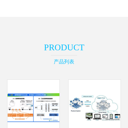
PRODUCT
产品列表